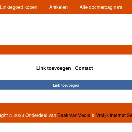
Linktegoed kopen
Artikelen
Alle dochterpagina's
Link toevoegen
Contact
Link toevoegen
ight © 2023 Onderdeel van
BaakmanMedia
&
Vrolijk Internet S