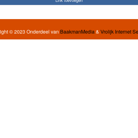
Link toevoegen
ight © 2023 Onderdeel van
BaakmanMedia
&
Vrolijk Internet S