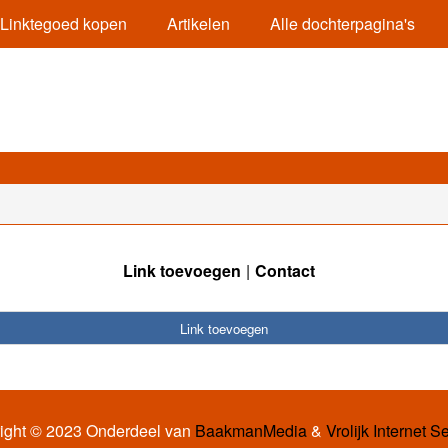
Linktegoed kopen
Artikelen
Alle dochterpagina's
Link toevoegen
Contact
Link toevoegen
ight © 2023 Onderdeel van
BaakmanMedia
&
Vrolijk Internet S